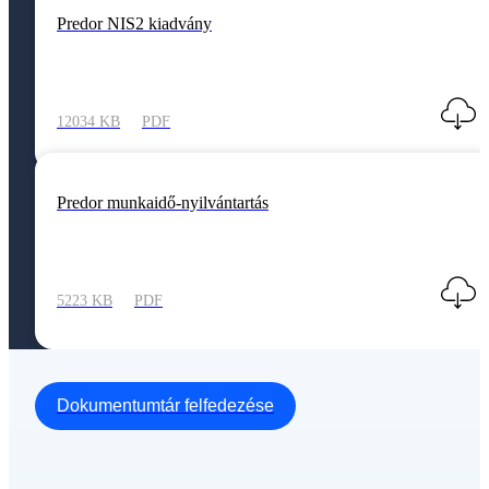
Predor NIS2 kiadvány
12034 KB
PDF
Predor munkaidő-nyilvántartás
5223 KB
PDF
Dokumentumtár felfedezése