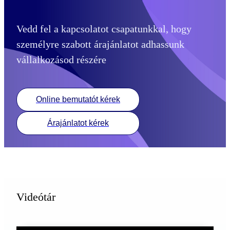
Vedd fel a kapcsolatot csapatunkkal, hogy
személyre szabott árajánlatot adhassunk
vállalkozásod részére
Online bemutatót kérek
Árajánlatot kérek
Videótár