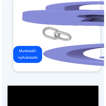
Munkaidő-
nyilvántartó