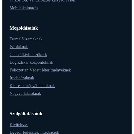
Titkosított, vandálbiztos kártyaolvasók
Mobilalkalmazás
Megoldásaink
Termelőüzemeknek
Iskoláknak
Generálkivitelezőknek
Logisztikai központoknak
Fokozottan Védett létesítményeknek
Irodaházaknak
Kis- és középvállalatoknak
Nagyvállalatoknak
Szolgáltatásaink
Kivitelezés
Egyedi fejlesztés, integrációk