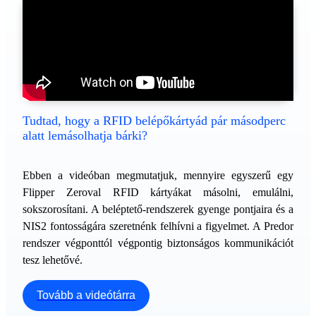
Tudtad, hogy a RFID belépőkártyád pár másodperc
alatt lemásolhatja bárki?
Ebben a videóban megmutatjuk, mennyire egyszerű egy
Flipper Zeroval RFID kártyákat másolni, emulálni,
sokszorosítani. A beléptető-rendszerek gyenge pontjaira és a
NIS2 fontosságára szeretnénk felhívni a figyelmet. A Predor
rendszer végponttól végpontig biztonságos kommunikációt
tesz lehetővé.
Tovább a videótárra