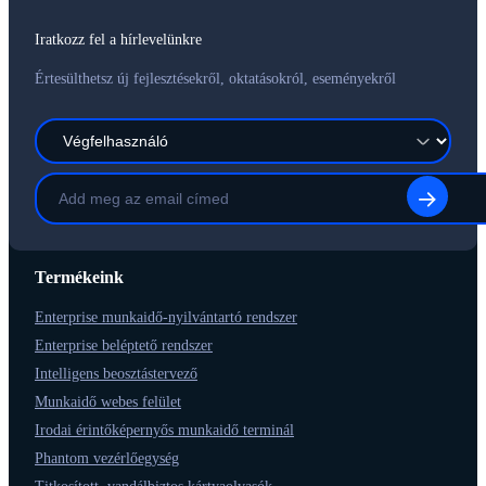
Iratkozz fel a hírlevelünkre
Értesülthetsz új fejlesztésekről, oktatásokról, eseményekről
Termékeink
Enterprise munkaidő-nyilvántartó rendszer
Enterprise beléptető rendszer
Intelligens beosztástervező
Munkaidő webes felület
Irodai érintőképernyős munkaidő terminál
Phantom vezérlőegység