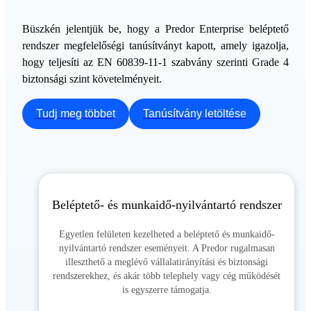
Büszkén jelentjük be, hogy a Predor Enterprise beléptető
rendszer megfelelőségi tanúsítványt kapott, amely igazolja,
hogy teljesíti az EN 60839-11-1 szabvány szerinti Grade 4
biztonsági szint követelményeit.
Tudj meg többet
Tanúsítvány letöltése
Beléptető- és munkaidő-nyilvántartó rendszer
Egyetlen felületen kezelheted a beléptető és munkaidő-
nyilvántartó rendszer eseményeit. A Predor rugalmasan
illeszthető a meglévő vállalatirányítási és biztonsági
rendszerekhez, és akár több telephely vagy cég működését
is egyszerre támogatja.