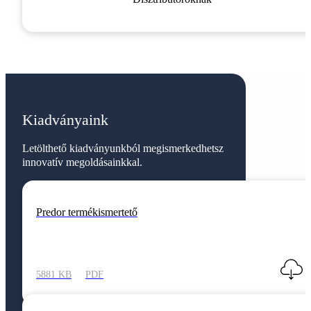
Kiadványaink
Letölthető kiadványunkból megismerkedhetsz
innovatív megoldásainkkal.
Predor termékismertető
5881 KB
PDF