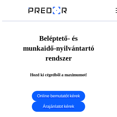
Videók
Cikkek
Beléptető- és
munkaidő-nyilvántartó
Dokumentumtár
rendszer
Hozd ki cégedből a maximumot!
Online bemutatót kérek
Árajánlatot kérek