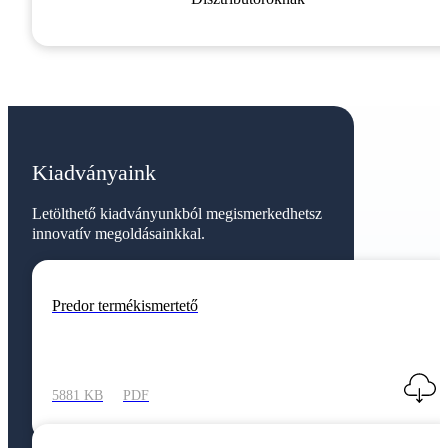
Kiadványaink
Letölthető kiadványunkból megismerkedhetsz
innovatív megoldásainkkal.
Predor termékismertető
5881 KB
PDF