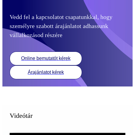
Vedd fel a kapcsolatot csapatunkkal, hogy
személyre szabott árajánlatot adhassunk
vállalkozásod részére
Online bemutatót kérek
Árajánlatot kérek
Videótár