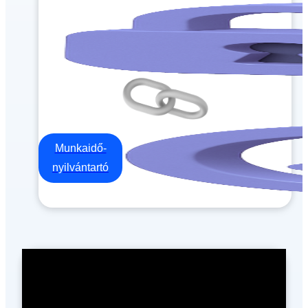
Munkaidő-
nyilvántartó