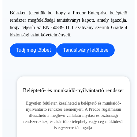
Büszkén jelentjük be, hogy a Predor Enterprise beléptető
rendszer megfelelőségi tanúsítványt kapott, amely igazolja,
hogy teljesíti az EN 60839-11-1 szabvány szerinti Grade 4
biztonsági szint követelményeit.
Tudj meg többet
Tanúsítvány letöltése
Beléptető- és munkaidő-nyilvántartó rendszer
Egyetlen felületen kezelheted a beléptető és munkaidő-
nyilvántartó rendszer eseményeit. A Predor rugalmasan
illeszthető a meglévő vállalatirányítási és biztonsági
rendszerekhez, és akár több telephely vagy cég működését
is egyszerre támogatja.