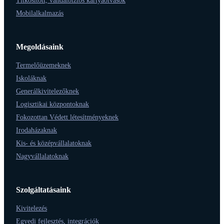
Titkosított, vandálbiztos kártyaolvasók
Mobilalkalmazás
Megoldásaink
Termelőüzemeknek
Iskoláknak
Generálkivitelezőknek
Logisztikai központoknak
Fokozottan Védett létesítményeknek
Irodaházaknak
Kis- és középvállalatoknak
Nagyvállalatoknak
Szolgáltatásaink
Kivitelezés
Egyedi fejlesztés, integrációk