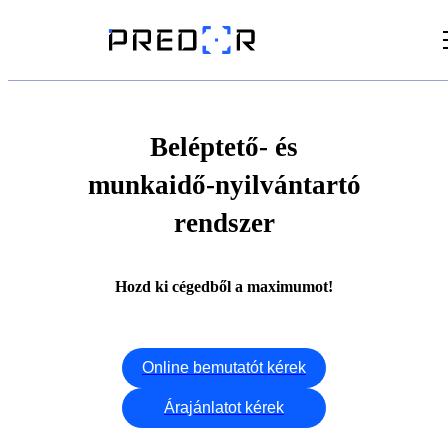
Videók
Cikkek
Beléptető- és
munkaidő-nyilvántartó
Dokumentumtár
rendszer
Hozd ki cégedből a maximumot!
Online bemutatót kérek
Árajánlatot kérek