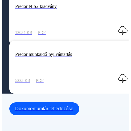
Predor NIS2 kiadvány
12034 KB
PDF
Predor munkaidő-nyilvántartás
5223 KB
PDF
Dokumentumtár felfedezése