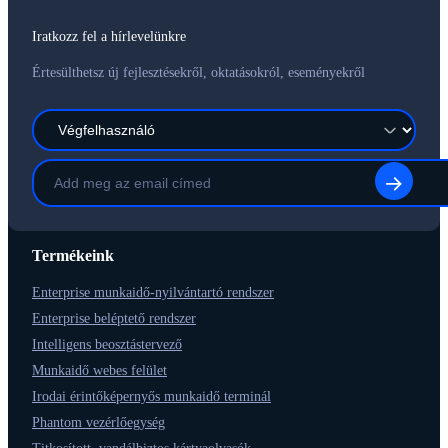
Iratkozz fel a hírlevelünkre
Értesülthetsz új fejlesztésekről, oktatásokról, eseményekről
Termékeink
Enterprise munkaidő-nyilvántartó rendszer
Enterprise beléptető rendszer
Intelligens beosztástervező
Munkaidő webes felület
Irodai érintőképernyős munkaidő terminál
Phantom vezérlőegység