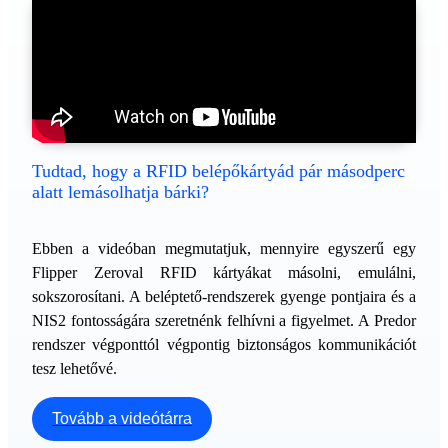
Tudtad, hogy a RFID belépőkártyád pár másodperc
alatt lemásolhatja bárki?
Ebben a videóban megmutatjuk, mennyire egyszerű egy
Flipper Zeroval RFID kártyákat másolni, emulálni,
sokszorosítani. A beléptető-rendszerek gyenge pontjaira és a
NIS2 fontosságára szeretnénk felhívni a figyelmet. A Predor
rendszer végponttól végpontig biztonságos kommunikációt
tesz lehetővé.
Tovább a videótárra