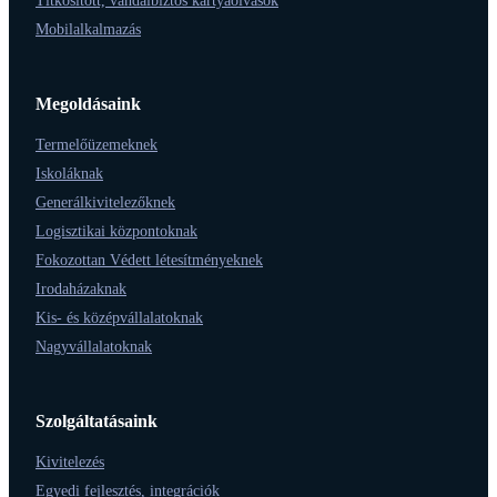
Titkosított, vandálbiztos kártyaolvasók
Mobilalkalmazás
Megoldásaink
Termelőüzemeknek
Iskoláknak
Generálkivitelezőknek
Logisztikai központoknak
Fokozottan Védett létesítményeknek
Irodaházaknak
Kis- és középvállalatoknak
Nagyvállalatoknak
Szolgáltatásaink
Kivitelezés
Egyedi fejlesztés, integrációk