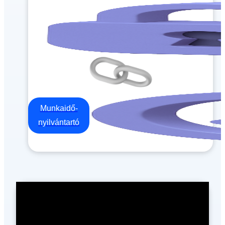
Munkaidő-
nyilvántartó