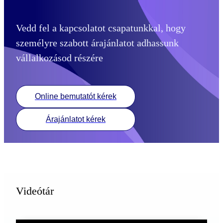
Vedd fel a kapcsolatot csapatunkkal, hogy
személyre szabott árajánlatot adhassunk
vállalkozásod részére
Online bemutatót kérek
Árajánlatot kérek
Videótár