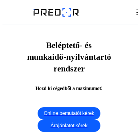
Videók
Cikkek
Beléptető- és
munkaidő-nyilvántartó
Dokumentumtár
rendszer
Hozd ki cégedből a maximumot!
Online bemutatót kérek
Árajánlatot kérek