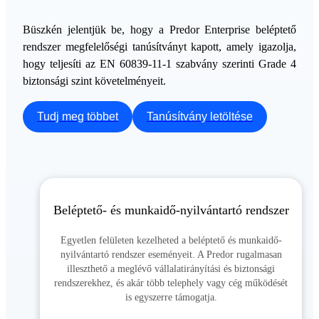
Büszkén jelentjük be, hogy a Predor Enterprise beléptető
rendszer megfelelőségi tanúsítványt kapott, amely igazolja,
hogy teljesíti az EN 60839-11-1 szabvány szerinti Grade 4
biztonsági szint követelményeit.
Tudj meg többet
Tanúsítvány letöltése
Beléptető- és munkaidő-nyilvántartó rendszer
Egyetlen felületen kezelheted a beléptető és munkaidő-
nyilvántartó rendszer eseményeit. A Predor rugalmasan
illeszthető a meglévő vállalatirányítási és biztonsági
rendszerekhez, és akár több telephely vagy cég működését
is egyszerre támogatja.