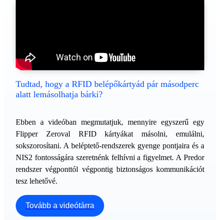
Tudtad, hogy a RFID belépőkártyád pár másodperc
alatt lemásolhatja bárki?
Ebben a videóban megmutatjuk, mennyire egyszerű egy
Flipper Zeroval RFID kártyákat másolni, emulálni,
sokszorosítani. A beléptető-rendszerek gyenge pontjaira és a
NIS2 fontosságára szeretnénk felhívni a figyelmet. A Predor
rendszer végponttól végpontig biztonságos kommunikációt
tesz lehetővé.
Tovább a videótárra