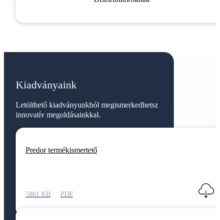
Kiadványaink
Letölthető kiadványunkból megismerkedhetsz
innovatív megoldásainkkal.
Predor termékismertető
5881 KB
PDF