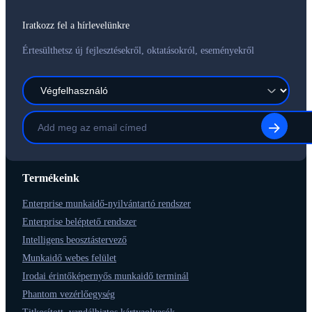
Iratkozz fel a hírlevelünkre
Értesülthetsz új fejlesztésekről, oktatásokról, eseményekről
Termékeink
Enterprise munkaidő-nyilvántartó rendszer
Enterprise beléptető rendszer
Intelligens beosztástervező
Munkaidő webes felület
Irodai érintőképernyős munkaidő terminál
Phantom vezérlőegység