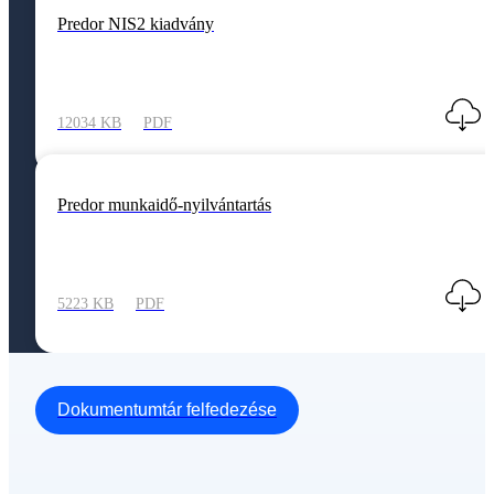
Predor NIS2 kiadvány
12034 KB
PDF
Predor munkaidő-nyilvántartás
5223 KB
PDF
Dokumentumtár felfedezése