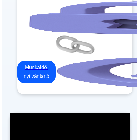
Munkaidő-
nyilvántartó