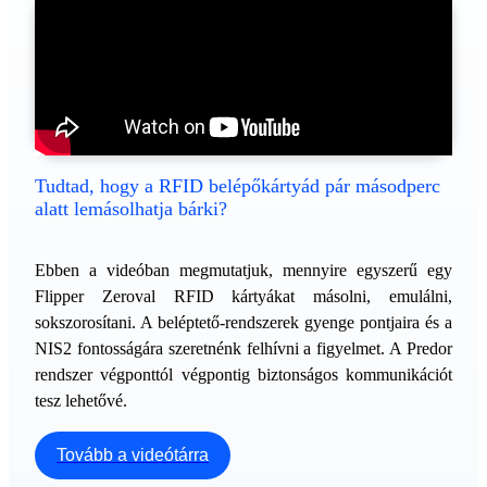
Tudtad, hogy a RFID belépőkártyád pár másodperc
alatt lemásolhatja bárki?
Ebben a videóban megmutatjuk, mennyire egyszerű egy
Flipper Zeroval RFID kártyákat másolni, emulálni,
sokszorosítani. A beléptető-rendszerek gyenge pontjaira és a
NIS2 fontosságára szeretnénk felhívni a figyelmet. A Predor
rendszer végponttól végpontig biztonságos kommunikációt
tesz lehetővé.
Tovább a videótárra