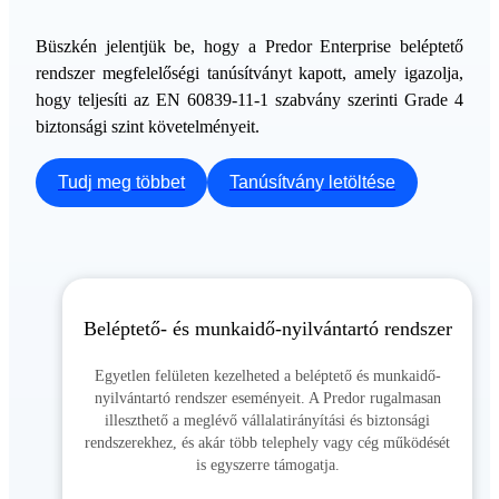
Büszkén jelentjük be, hogy a Predor Enterprise beléptető
rendszer megfelelőségi tanúsítványt kapott, amely igazolja,
hogy teljesíti az EN 60839-11-1 szabvány szerinti Grade 4
biztonsági szint követelményeit.
Tudj meg többet
Tanúsítvány letöltése
Beléptető- és munkaidő-nyilvántartó rendszer
Egyetlen felületen kezelheted a beléptető és munkaidő-
nyilvántartó rendszer eseményeit. A Predor rugalmasan
illeszthető a meglévő vállalatirányítási és biztonsági
rendszerekhez, és akár több telephely vagy cég működését
is egyszerre támogatja.