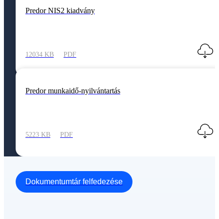
Predor NIS2 kiadvány
12034 KB
PDF
Predor munkaidő-nyilvántartás
5223 KB
PDF
Dokumentumtár felfedezése