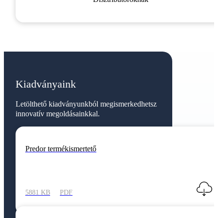
Kiadványaink
Letölthető kiadványunkból megismerkedhetsz
innovatív megoldásainkkal.
Predor termékismertető
5881 KB
PDF