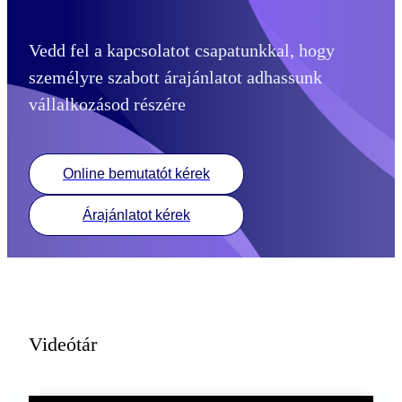
Vedd fel a kapcsolatot csapatunkkal, hogy
személyre szabott árajánlatot adhassunk
vállalkozásod részére
Online bemutatót kérek
Árajánlatot kérek
Videótár