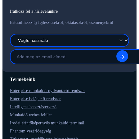
Iratkozz fel a hírlevelünkre
Értesülthetsz új fejlesztésekről, oktatásokról, eseményekről
Termékeink
Enterprise munkaidő-nyilvántartó rendszer
Enterprise beléptető rendszer
Intelligens beosztástervező
Munkaidő webes felület
Irodai érintőképernyős munkaidő terminál
Phantom vezérlőegység