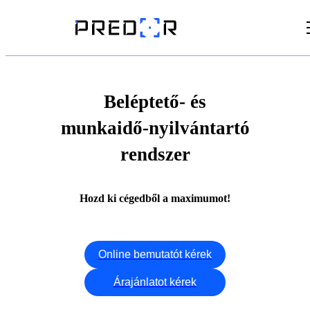
Videók
Cikkek
Beléptető- és
munkaidő-nyilvántartó
Dokumentumtár
rendszer
Hozd ki cégedből a maximumot!
Online bemutatót kérek
Árajánlatot kérek