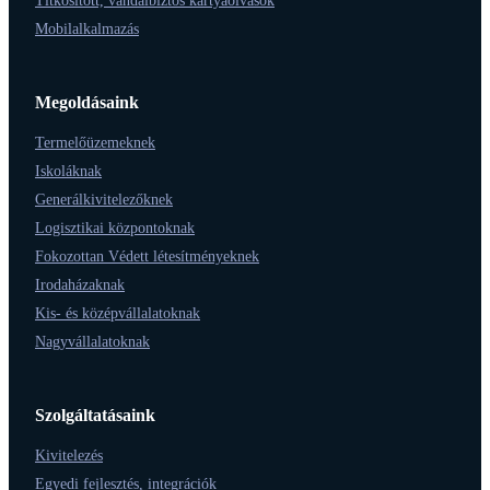
Titkosított, vandálbiztos kártyaolvasók
Mobilalkalmazás
Megoldásaink
Termelőüzemeknek
Iskoláknak
Generálkivitelezőknek
Logisztikai központoknak
Fokozottan Védett létesítményeknek
Irodaházaknak
Kis- és középvállalatoknak
Nagyvállalatoknak
Szolgáltatásaink
Kivitelezés
Egyedi fejlesztés, integrációk