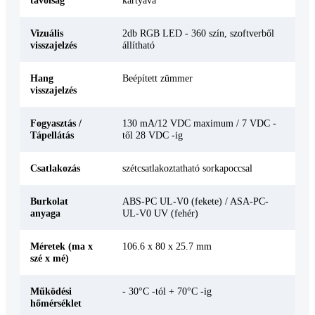
Vizuális
2db RGB LED - 360 szín, szoftverből
visszajelzés
állítható
Hang
Beépített zümmer
visszajelzés
Fogyasztás /
130 mA/12 VDC maximum / 7 VDC -
Tápellátás
től 28 VDC -ig
Csatlakozás
szétcsatlakoztatható sorkapoccsal
Burkolat
ABS-PC UL-V0 (fekete) / ASA-PC-
anyaga
UL-V0 UV (fehér)
Méretek (ma x
106.6 x 80 x 25.7 mm
szé x mé)
Működési
- 30°C -tól + 70°C -ig
hőmérséklet