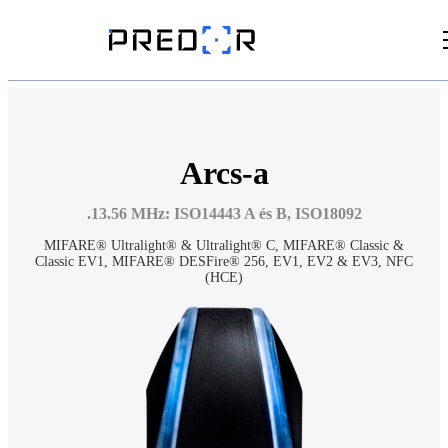
Videók
Cikkek
Arcs-a
Dokumentumtár
.13.56 MHz: ISO14443 A és B, ISO18092
MIFARE® Ultralight® & Ultralight® C, MIFARE® Classic &
Classic EV1, MIFARE® DESFire® 256, EV1, EV2 & EV3, NFC
(HCE)