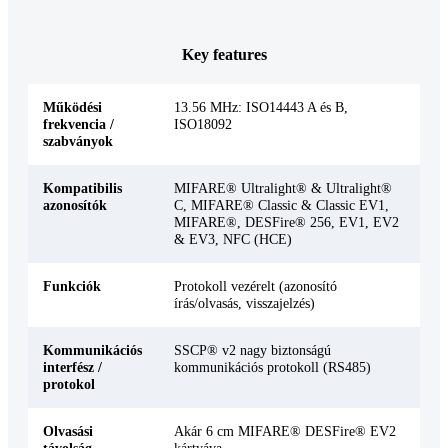
Key features
Működési
13.56 MHz: ISO14443 A és B,
frekvencia /
ISO18092
szabványok
Kompatibilis
MIFARE® Ultralight® & Ultralight®
azonosítók
C, MIFARE® Classic & Classic EV1,
MIFARE®, DESFire® 256, EV1, EV2
& EV3, NFC (HCE)
Funkciók
Protokoll vezérelt (azonosító
írás/olvasás, visszajelzés)
Kommunikációs
SSCP® v2 nagy biztonságú
interfész /
kommunikációs protokoll (RS485)
protokol
Olvasási
Akár 6 cm MIFARE® DESFire® EV2
távolság
kártyáva