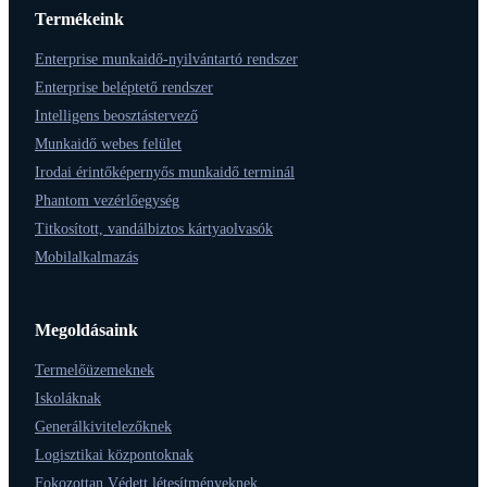
Termékeink
Enterprise munkaidő-nyilvántartó rendszer
Enterprise beléptető rendszer
Intelligens beosztástervező
Munkaidő webes felület
Irodai érintőképernyős munkaidő terminál
Phantom vezérlőegység
Titkosított, vandálbiztos kártyaolvasók
Mobilalkalmazás
Megoldásaink
Termelőüzemeknek
Iskoláknak
Generálkivitelezőknek
Logisztikai központoknak
Fokozottan Védett létesítményeknek