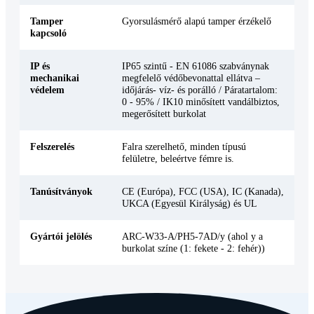
Tamper
Gyorsulásmérő alapú tamper érzékelő
kapcsoló
IP és
IP65 szintű - EN 61086 szabványnak
mechanikai
megfelelő védőbevonattal ellátva –
védelem
időjárás- víz- és porálló / Páratartalom:
0 - 95% / IK10 minősített vandálbiztos,
megerősített burkolat
Felszerelés
Falra szerelhető, minden típusú
felületre, beleértve fémre is.
Tanúsítványok
CE (Európa), FCC (USA), IC (Kanada),
UKCA (Egyesül Királyság) és UL
Gyártói jelölés
ARC-W33-A/PH5-7AD/y (ahol y a
burkolat színe (1: fekete - 2: fehér))