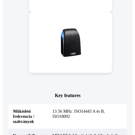
Key features
Működési
13.56 MHz: ISO14443 A és B,
frekvencia /
ISO18092
szabványok