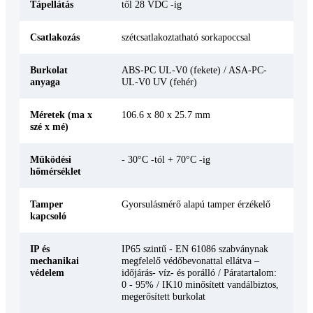
Tápellátás
től 28 VDC -ig
Csatlakozás
szétcsatlakoztatható sorkapoccsal
Burkolat
ABS-PC UL-V0 (fekete) / ASA-PC-
anyaga
UL-V0 UV (fehér)
Méretek (ma x
106.6 x 80 x 25.7 mm
szé x mé)
Működési
- 30°C -tól + 70°C -ig
hőmérséklet
Tamper
Gyorsulásmérő alapú tamper érzékelő
kapcsoló
IP és
IP65 szintű - EN 61086 szabványnak
mechanikai
megfelelő védőbevonattal ellátva –
védelem
időjárás- víz- és porálló / Páratartalom:
0 - 95% / IK10 minősített vandálbiztos,
megerősített burkolat