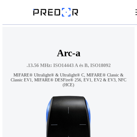
Videók
Cikkek
Arc-a
Dokumentumtár
.13.56 MHz: ISO14443 A és B, ISO18092
MIFARE® Ultralight® & Ultralight® C, MIFARE® Classic &
Classic EV1, MIFARE® DESFire® 256, EV1, EV2 & EV3, NFC
(HCE)