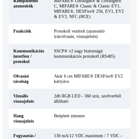
Kompatibilis
MIFARE® Ultralight® & Ultralight®
azonosítók
C, MIFARE® Classic & Classic EV1,
MIFARE®, DESFire® 256, EV1, EV2
& EV3, NFC (HCE)
Funkciók
Protokoll vezérelt (azonosító
írás/olvasás, visszajelzés)
Kommunikációs
SSCP® v2 nagy biztonságú
interfész /
kommunikációs protokoll (RS485)
protokol
Olvasási
Akár 6 cm MIFARE® DESFire® EV2
távolság
kártyáva
Vizuális
2db RGB LED - 360 szín, szoftverből
visszajelzés
állítható
Hang
Beépített zümmer
visszajelzés
Fogyasztás /
130 mA/12 VDC maximum / 7 VDC -