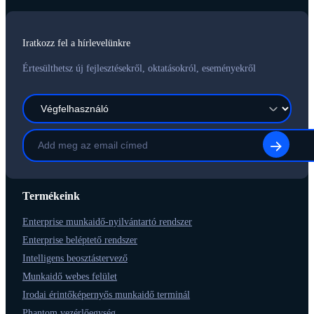
Iratkozz fel a hírlevelünkre
Értesülthetsz új fejlesztésekről, oktatásokról, eseményekről
Termékeink
Enterprise munkaidő-nyilvántartó rendszer
Enterprise beléptető rendszer
Intelligens beosztástervező
Munkaidő webes felület
Irodai érintőképernyős munkaidő terminál
Phantom vezérlőegység