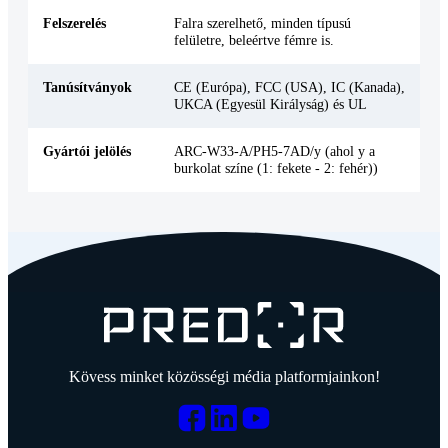
Felszerelés
Falra szerelhető, minden típusú
felületre, beleértve fémre is.
Tanúsítványok
CE (Európa), FCC (USA), IC (Kanada),
UKCA (Egyesül Királyság) és UL
Gyártói jelölés
ARC-W33-A/PH5-7AD/y (ahol y a
burkolat színe (1: fekete - 2: fehér))
Kövess minket közösségi média platformjainkon!