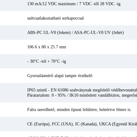
130 mA/12 VDC maximum / 7 VDC -től 28 VDC -ig
szétcsatlakoztatható sorkapoccsal
ABS-PC UL-V0 (fekete) / ASA-PC-UL-V0 UV (fehér)
106.6 x 80 x 25.7 mm
- 30°C -tól + 70°C -ig
Gyorsulásmérő alapú tamper érzékelő
IP65 szintű - EN 61086 szabványnak megfelelő védőbevonattal el
Páratartalom: 0 - 95% / IK10 minősített vandálbiztos, megerősí
Falra szerelhető, minden típusú felületre, beleértve fémre is.
CE (Európa), FCC (USA), IC (Kanada), UKCA (Egyesül Királ