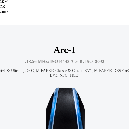
nk
ink
saink
Arc-1
.13.56 MHz: ISO14443 A és B, ISO18092
ht® & Ultralight® C, MIFARE® Classic & Classic EV1, MIFARE® DESFire
EV3, NFC (HCE)