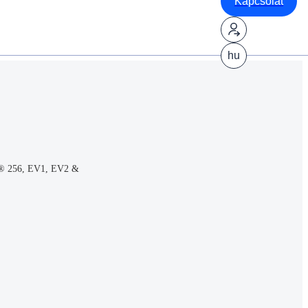
Kapcsolat
hu
® 256, EV1, EV2 &