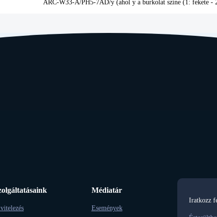
ARC-W33-A/PH5-7AD/y (ahol y a burkolat színe (1: fekete - 2
zolgáltatásaink
Médiatár
Iratkozz f
vitelezés
Események