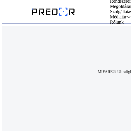
Rendszerei
Megoldása
Szolgáltatá
Médiatár
Rólunk
MIFARE® Ultralig