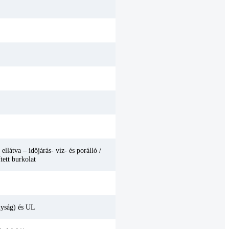
látva – időjárás- víz- és porálló /
tett burkolat
yság) és UL