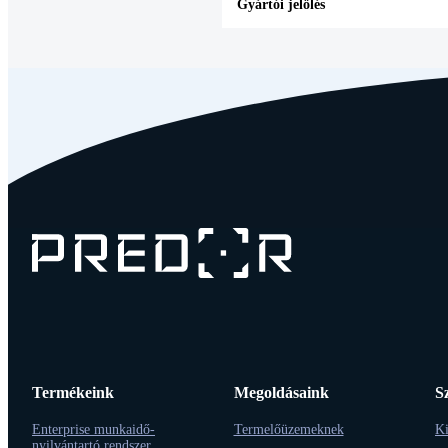
Gyártói jelölés
Termékeink
Megoldásaink
S
Enterprise munkaidő-
Termelőüzemeknek
Ki
nyilvántartó rendszer