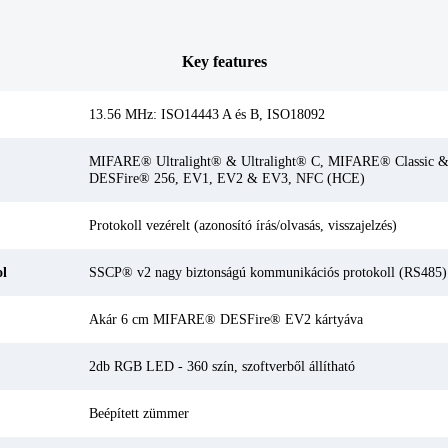
Key features
13.56 MHz: ISO14443 A és B, ISO18092
MIFARE® Ultralight® & Ultralight® C, MIFARE® Classic 
DESFire® 256, EV1, EV2 & EV3, NFC (HCE)
Protokoll vezérelt (azonosító írás/olvasás, visszajelzés)
ol
SSCP® v2 nagy biztonságú kommunikációs protokoll (RS485)
Akár 6 cm MIFARE® DESFire® EV2 kártyáva
2db RGB LED - 360 szín, szoftverből állítható
Beépített zümmer