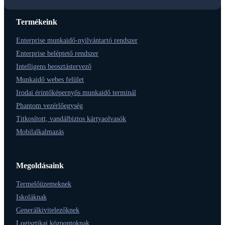
Termékeink
Enterprise munkaidő-nyilvántartó rendszer
Enterprise beléptető rendszer
Intelligens beosztástervező
Munkaidő webes felület
Irodai érintőképernyős munkaidő terminál
Phantom vezérlőegység
Titkosított, vandálbiztos kártyaolvasók
Mobilalkalmazás
Megoldásaink
Termelőüzemeknek
Iskoláknak
Generálkivitelezőknek
Logisztikai központoknak