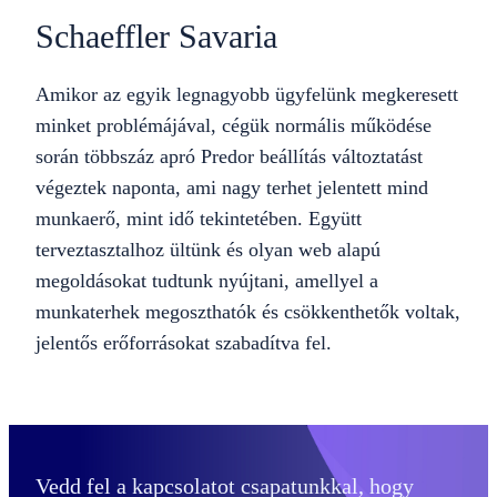
Schaeffler Savaria
Amikor az egyik legnagyobb ügyfelünk megkeresett
minket problémájával, cégük normális működése
során többszáz apró Predor beállítás változtatást
végeztek naponta, ami nagy terhet jelentett mind
munkaerő, mint idő tekintetében. Együtt
terveztasztalhoz ültünk és olyan web alapú
megoldásokat tudtunk nyújtani, amellyel a
munkaterhek megoszthatók és csökkenthetők voltak,
jelentős erőforrásokat szabadítva fel.
Vedd fel a kapcsolatot csapatunkkal, hogy