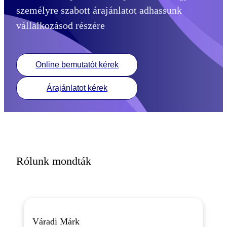
személyre szabott árajánlatot adhassunk
vállalkozásod részére
Online bemutatót kérek
Árajánlatot kérek
Rólunk mondták
Váradi Márk