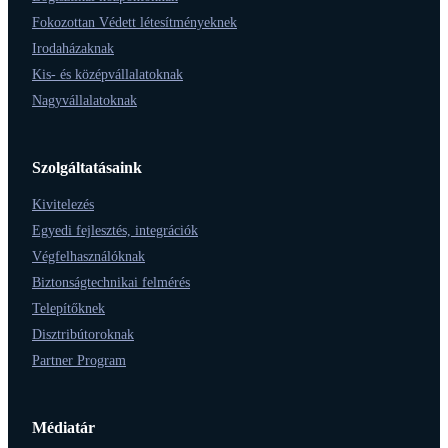
Fokozottan Védett létesítményeknek
Irodaházaknak
Kis- és középvállalatoknak
Nagyvállalatoknak
Szolgáltatásaink
Kivitelezés
Egyedi fejlesztés, integrációk
Végfelhasználóknak
Biztonságtechnikai felmérés
Telepítőknek
Disztribútoroknak
Partner Program
Médiatár