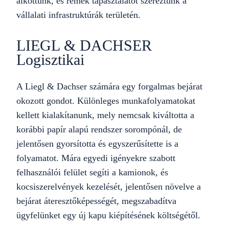
alkottunk, és remek tapasztalatot szereztünk a
vállalati infrastruktúrák területén.
LIEGL & DACHSER
Logisztikai
A Liegl & Dachser számára egy forgalmas bejárat
okozott gondot. Különleges munkafolyamatokat
kellett kialakítanunk, mely nemcsak kiváltotta a
korábbi papír alapú rendszer sorompónál, de
jelentősen gyorsította és egyszerűsítette is a
folyamatot. Mára egyedi igényekre szabott
felhasználói felület segíti a kamionok, és
kocsiszerelvények kezelését, jelentősen növelve a
bejárat áteresztőképességét, megszabadítva
ügyfelünket egy új kapu kiépítésének költségétől.