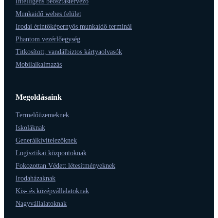
Intelligens beosztástervező
Munkaidő webes felület
Irodai érintőképernyős munkaidő terminál
Phantom vezérlőegység
Titkosított, vandálbiztos kártyaolvasók
Mobilalkalmazás
Megoldásaink
Termelőüzemeknek
Iskoláknak
Generálkivitelezőknek
Logisztikai központoknak
Fokozottan Védett létesítményeknek
Irodaházaknak
Kis- és középvállalatoknak
Nagyvállalatoknak