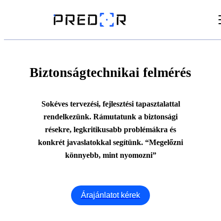
Videók
Cikkek
Biztonságtechnikai felmérés
Dokumentumtár
Sokéves tervezési, fejlesztési tapasztalattal
rendelkezünk. Rámutatunk a biztonsági
résekre, legkritikusabb problémákra és
konkrét javaslatokkal segítünk. “Megelőzni
könnyebb, mint nyomozni”
Árajánlatot kérek