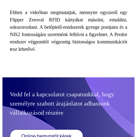
Ebben a videóban megmutatjuk, mennyire egyszerű egy
Flipper Zeroval RFID kártyákat másolni, emulálni,
sokszorosítani. A beléptető-rendszerek gyenge pontjaira és a
NIS2 fontosságára szeretnénk felhívni a figyelmet. A Predor
rendszer végponttól végpontig biztonságos kommunikációt
tesz lehetővé.
Vedd fel a kapcsolatot csapatunkkal, hogy
személyre szabott árajánlatot adhassunk
vállalkozásod részére
Online bemutatót kérek