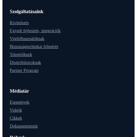
Szolgáltatásaink
Kivitelezés
Egyedi fejlesztés, integrációk
Végfelhasználóknak
Biztonságtechnikai felmérés
Telepítőknek
Disztribútoroknak
Partner Program
Médiatár
Események
Videók
Cikkek
Dokumentumtár