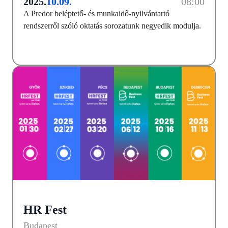
2025.
10.09.
08:00
A Predor beléptető- és munkaidő-nyilvántartó
rendszerről szóló oktatás sorozatunk negyedik modulja.
HR Fest
Budapest