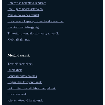
Enterprise beléptető rendszer
Intelligens beosztástervező
Munkaidő webes felület
Irodai érintőképernyős munkaidő terminál
Phantom vezérlőegység
Titkosított, vandálbiztos kártyaolvasók
Mobilalkalmazás
Megoldásaink
Termelőüzemeknek
Iskoláknak
Generálkivitelezőknek
Logisztikai központoknak
Fokozottan Védett létesítményeknek
Irodaházaknak
Kis- és középvállalatoknak