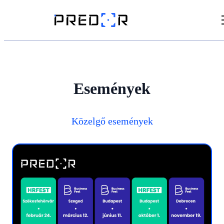
Videók
Cikkek
Események
Dokumentumtár
Közelgő események