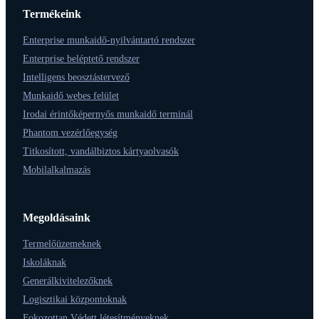
Termékeink
Enterprise munkaidő-nyilvántartó rendszer
Enterprise beléptető rendszer
Intelligens beosztástervező
Munkaidő webes felület
Irodai érintőképernyős munkaidő terminál
Phantom vezérlőegység
Titkosított, vandálbiztos kártyaolvasók
Mobilalkalmazás
Megoldásaink
Termelőüzemeknek
Iskoláknak
Generálkivitelezőknek
Logisztikai központoknak
Fokozottan Védett létesítményeknek