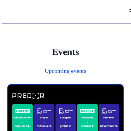
Videos
Articles
Events
Document Library
Upcoming events