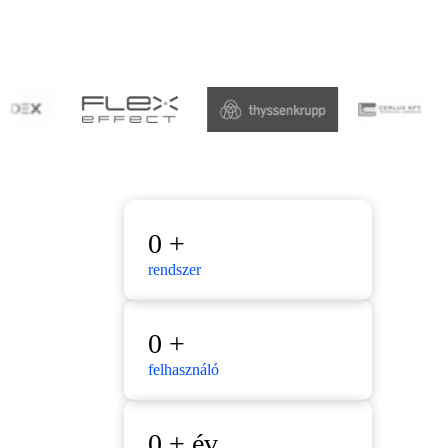
0
+
rendszer
0
+
felhasználó
0
+ év