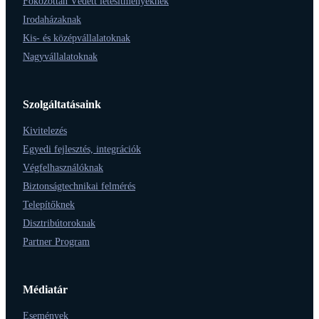
Fokozottan Védett létesítményeknek
Irodaházaknak
Kis- és középvállalatoknak
Nagyvállalatoknak
Szolgáltatásaink
Kivitelezés
Egyedi fejlesztés, integrációk
Végfelhasználóknak
Biztonságtechnikai felmérés
Telepítőknek
Disztribútoroknak
Partner Program
Médiatár
Események