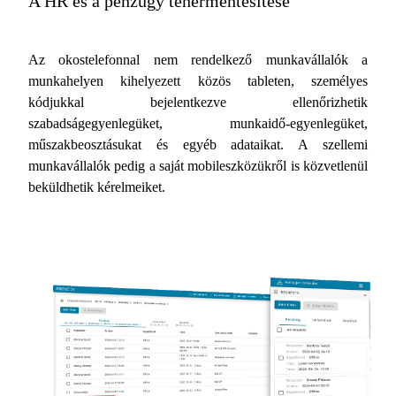
A HR és a pénzügy tehermentesítése
Az okostelefonnal nem rendelkező munkavállalók a
munkahelyen kihelyezett közös tableten, személyes
kódjukkal bejelentkezve ellenőrizhetik
szabadságegyenlegüket, munkaidő-egyenlegüket,
műszakbeosztásukat és egyéb adataikat. A szellemi
munkavállalók pedig a saját mobileszközükről is közvetlenül
beküldhetik kérelmeiket.