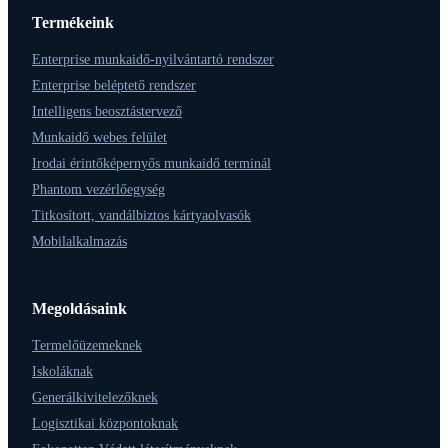
Termékeink
Enterprise munkaidő-nyilvántartó rendszer
Enterprise beléptető rendszer
Intelligens beosztástervező
Munkaidő webes felület
Irodai érintőképernyős munkaidő terminál
Phantom vezérlőegység
Titkosított, vandálbiztos kártyaolvasók
Mobilalkalmazás
Megoldásaink
Termelőüzemeknek
Iskoláknak
Generálkivitelezőknek
Logisztikai központoknak