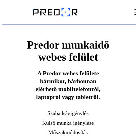
Videók
Cikkek
Predor munkaidő
webes felület
Dokumentumtár
A Predor webes felülete
bármikor, bárhonnan
elérhető mobiltelefonról,
laptopról vagy tabletről.
Szabadságigénylés
Külső munka igénylése
Műszakmódosítás