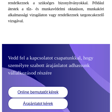
rendelkeznek a szükséges bizonyítványokkal. Például
átestek a tűz- és munkavédelmi oktatáson, munkaköri
alkalmassági vizsgálaton vagy rendelkeznek targoncakezelő
vizsgával.
Vedd fel a kapcsolatot csapatunkkal, hogy
személyre szabott árajánlatot adhassunk
vállalkozásod részére
Online bemutatót kérek
Árajánlatot kérek