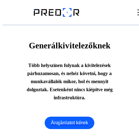
Videók
Cikkek
Generálkivitelezőknek
Dokumentumtár
Több helyszínen folynak a kivitelezések
párhuzamosan, és nehéz követni, hogy a
munkavállalók mikor, hol és mennyit
dolgoztak. Esetenként nincs kiépítve még
infrastruktúra.
Árajánlatot kérek