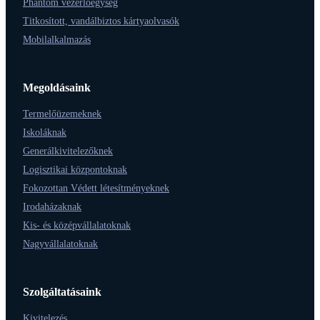
Phantom vezérlőegység
Titkosított, vandálbiztos kártyaolvasók
Mobilalkalmazás
Megoldásaink
Termelőüzemeknek
Iskoláknak
Generálkivitelezőknek
Logisztikai központoknak
Fokozottan Védett létesítményeknek
Irodaházaknak
Kis- és középvállalatoknak
Nagyvállalatoknak
Szolgáltatásaink
Kivitelezés